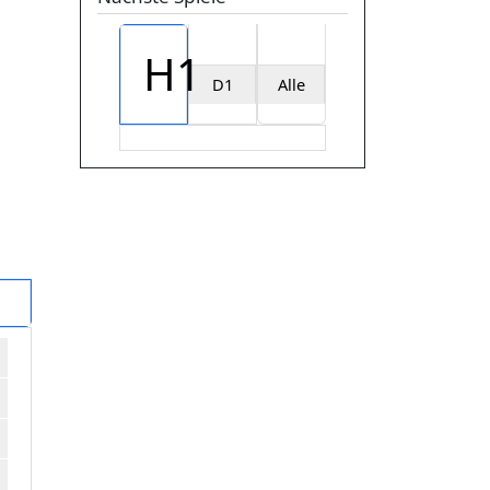
H1
D1
Alle