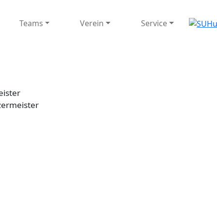
igation
Teams
Verein
Service
ister
zermeister