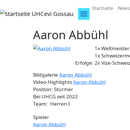
Direkt zum Inhalt
Hauptnav
Startseite
News
UHCevi Gossau
Aaron Abbühl
1x Weltmeister
1x Schweizerme
Erfolge:
2x Vize-Schwei
Bildgalerie
Aaron Abbühl
Video-Highlights
Aaron Abbühl
Position:
Stürmer
Bei UHCG seit
2022
Team:
Herren I
Spieler
Aaron Abbühl