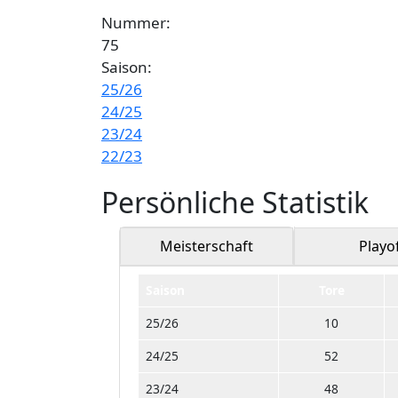
Nummer:
75
Saison:
25/26
24/25
23/24
22/23
Persönliche Statistik
Meisterschaft
Playo
Saison
Tore
25/26
10
24/25
52
23/24
48