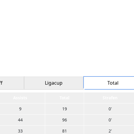
ff
Ligacup
Total
Assists
Total
Strafen
9
19
0'
44
96
0'
33
81
2'