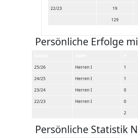
22/23
19
129
Persönliche Erfolge 
Saison
Team
P
25/26
Herren I
1
24/25
Herren I
1
23/24
Herren I
0
22/23
Herren I
0
2
Persönliche Statistik