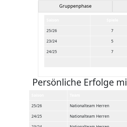
Gruppenphase
Saison
Spiele
25/26
7
23/24
5
24/25
7
Persönliche Erfolge m
Saison
Team
25/26
Nationalteam Herren
24/25
Nationalteam Herren
23/24
Nationalteam Herren