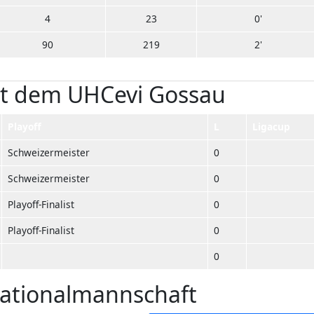
4
23
0'
90
219
2'
mit dem UHCevi Gossau
Playoff
L
Ligacup
Schweizermeister
0
Schweizermeister
0
Playoff-Finalist
0
Playoff-Finalist
0
0
 Nationalmannschaft