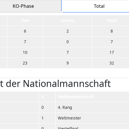
KO-Phase
Total
Tore
Assists
Total
6
2
8
7
0
7
10
7
17
23
9
32
it der Nationalmannschaft
P
Weltmeisterschaft
0
4. Rang
1
Weltmeister
0
Viertelfinal