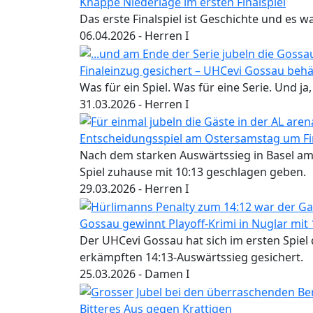
Knappe Niederlage im ersten Finalspiel
Das erste Finalspiel ist Geschichte und es wa
06.04.2026
- Herren I
Finaleinzug gesichert – UHCevi Gossau behä
Was für ein Spiel. Was für eine Serie. Und j
31.03.2026
- Herren I
Entscheidungsspiel am Ostersamstag um Fi
Nach dem starken Auswärtssieg in Basel am
Spiel zuhause mit 10:13 geschlagen geben.
29.03.2026
- Herren I
Gossau gewinnt Playoff-Krimi in Nuglar mit 
Der UHCevi Gossau hat sich im ersten Spiel 
erkämpften 14:13-Auswärtssieg gesichert.
25.03.2026
- Damen I
Bitteres Aus gegen Krattigen