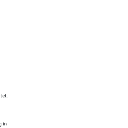
tet.
g in