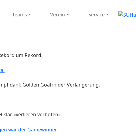
igation
Teams
Verein
Service
Rekord um Rekord.
ampf dank Golden Goal in der Verlängerung.
 klar «verlieren verboten»...