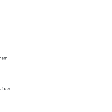
inem
uf der