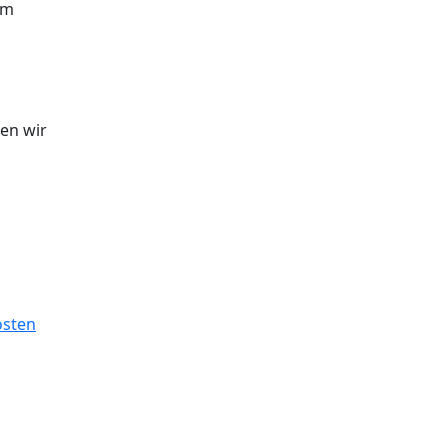
em
den wir